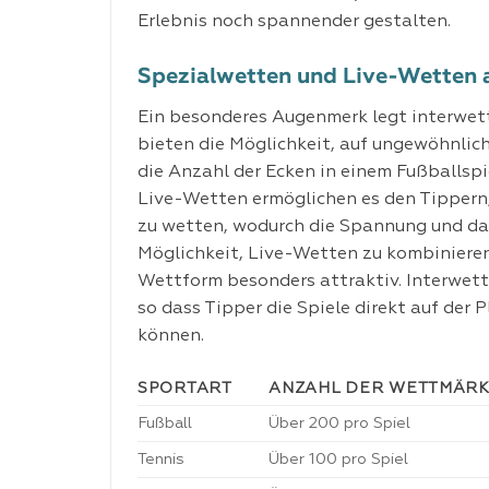
Erlebnis noch spannender gestalten.
Spezialwetten und Live-Wetten a
Ein besonderes Augenmerk legt interwet
bieten die Möglichkeit, auf ungewöhnlich
die Anzahl der Ecken in einem Fußballsp
Live-Wetten ermöglichen es den Tippern,
zu wetten, wodurch die Spannung und da
Möglichkeit, Live-Wetten zu kombinieren
Wettform besonders attraktiv. Interwet
so dass Tipper die Spiele direkt auf de
können.
SPORTART
ANZAHL DER WETTMÄRKT
Fußball
Über 200 pro Spiel
Tennis
Über 100 pro Spiel