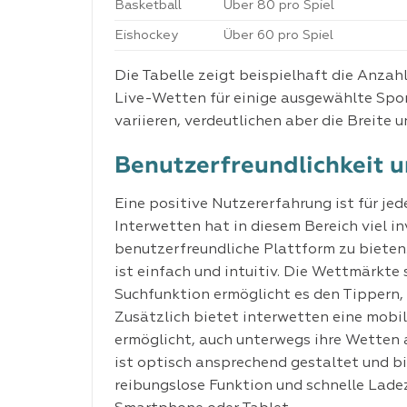
Basketball
Über 80 pro Spiel
Eishockey
Über 60 pro Spiel
Die Tabelle zeigt beispielhaft die Anza
Live-Wetten für einige ausgewählte Spor
variieren, verdeutlichen aber die Breite
Benutzerfreundlichkeit 
Eine positive Nutzererfahrung ist für j
Interwetten hat in diesem Bereich viel in
benutzerfreundliche Plattform zu bieten.
ist einfach und intuitiv. Die Wettmärkte s
Suchfunktion ermöglicht es den Tippern,
Zusätzlich bietet interwetten eine mobil
ermöglicht, auch unterwegs ihre Wetten
ist optisch ansprechend gestaltet und bi
reibungslose Funktion und schnelle Lade