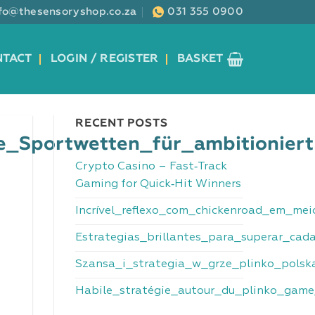
nfo@thesensoryshop.co.za
031 355 0900
NTACT
LOGIN / REGISTER
BASKET
RECENT POSTS
_Sportwetten_für_ambitioniert
Crypto Casino – Fast‑Track
Gaming for Quick‑Hit Winners
Incrível_reflexo_com_chickenroad_em_me
Estrategias_brillantes_para_superar_cad
Szansa_i_strategia_w_grze_plinko_pols
Habile_stratégie_autour_du_plinko_game