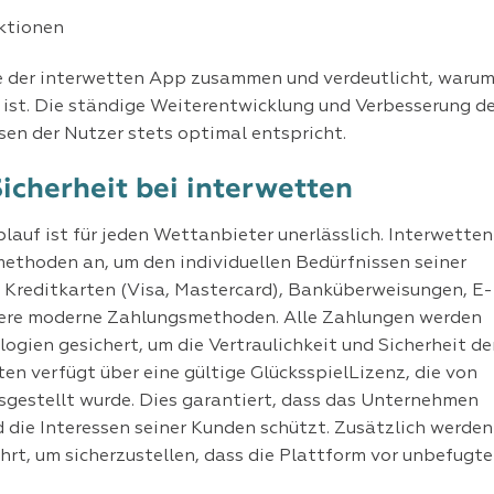
ktionen
ile der interwetten App zusammen und verdeutlicht, waru
n ist. Die ständige Weiterentwicklung und Verbesserung d
sen der Nutzer stets optimal entspricht.
cherheit bei interwetten
lauf ist für jeden Wettanbieter unerlässlich. Interwetten
methoden an, um den individuellen Bedürfnissen seiner
 Kreditkarten (Visa, Mastercard), Banküberweisungen, E-
andere moderne Zahlungsmethoden. Alle Zahlungen werden
gien gesichert, um die Vertraulichkeit und Sicherheit de
n verfügt über eine gültige GlücksspielLizenz, die von
gestellt wurde. Dies garantiert, dass das Unternehmen
 die Interessen seiner Kunden schützt. Zusätzlich werden
hrt, um sicherzustellen, dass die Plattform vor unbefugt