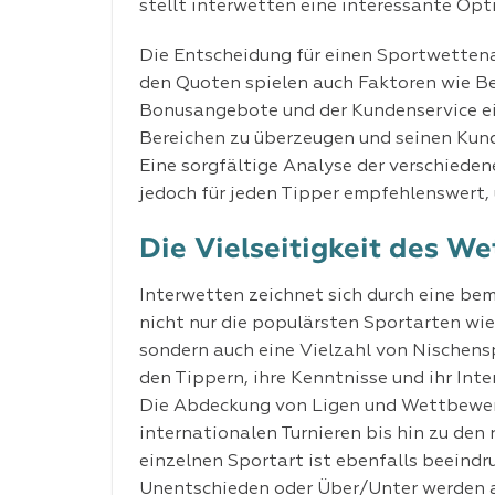
stellt interwetten eine interessante Opti
Die Entscheidung für einen Sportwettenan
den Quoten spielen auch Faktoren wie Be
Bonusangebote und der Kundenservice eine
Bereichen zu überzeugen und seinen Kund
Eine sorgfältige Analyse der verschiede
jedoch für jeden Tipper empfehlenswert,
Die Vielseitigkeit des W
Interwetten zeichnet sich durch eine be
nicht nur die populärsten Sportarten wie
sondern auch eine Vielzahl von Nischens
den Tippern, ihre Kenntnisse und ihr Int
Die Abdeckung von Ligen und Wettbewerb
internationalen Turnieren bis hin zu den
einzelnen Sportart ist ebenfalls beeind
Unentschieden oder Über/Unter werden a