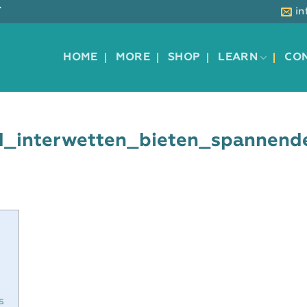
Y
i
HOME
MORE
SHOP
LEARN
CO
d_interwetten_bieten_spannende
s