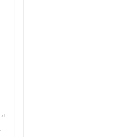
hat
n,