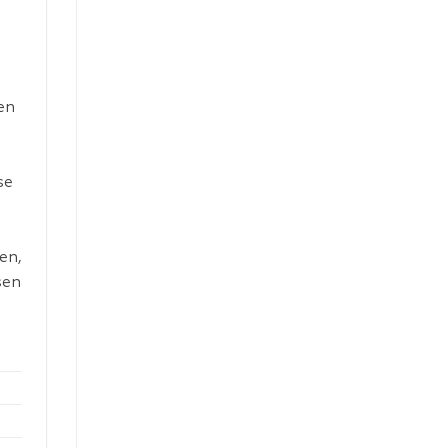
en
se
en,
sen