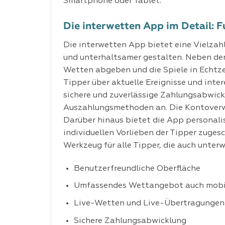
Smartphone oder Tablet.
Die interwetten App im Detail: F
Die interwetten App bietet eine Vielzah
und unterhaltsamer gestalten. Neben de
Wetten abgeben und die Spiele in Echtze
Tipper über aktuelle Ereignisse und int
sichere und zuverlässige Zahlungsabwick
Auszahlungsmethoden an. Die Kontoverwal
Darüber hinaus bietet die App personali
individuellen Vorlieben der Tipper zugesc
Werkzeug für alle Tipper, die auch unte
Benutzerfreundliche Oberfläche
Umfassendes Wettangebot auch mobi
Live-Wetten und Live-Übertragungen
Sichere Zahlungsabwicklung