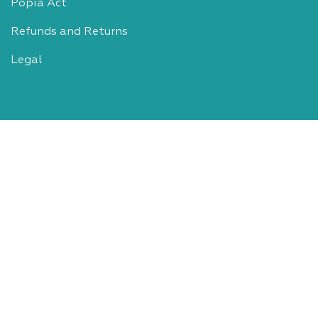
Popia Act
Refunds and Returns
Legal