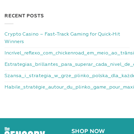
RECENT POSTS
Crypto Casino – Fast‑Track Gaming for Quick‑Hit
Winners
Incrível_reflexo_com_chickenroad_em_meio_ao_trâns
Estrategias_brillantes_para_superar_cada_nivel_de
Szansa_i_strategia_w_grze_plinko_polska_dla_każ
Habile_stratégie_autour_du_plinko_game_pour_maxi
SHOP NOW