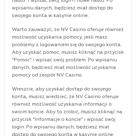
hasło” i wpisać swój login i nowe hasło. Po
wpisaniu danych, będziesz miał dostęp do
swojego konta w kasynie online.
Warto zauważyć, że NV Casino oferuje również
możliwość uzyskania pomocy, jeśli masz
problemy z logowaniem się do swojego konta.
Aby uzyskać pomoc, musisz kliknąć na przycisk
“Pomoc” i wpisać swój problem. Po wpisaniu
danych, będziesz miał możliwość uzyskania
pomocy od zespół NV Casino.
Wreszcie, aby uzyskać dostęp do swojego
konta, musisz wiedzieć, że NV Casino oferuje
również możliwość uzyskania informacji o
swoim koncie. Aby to zrobić, musisz kliknąć na
przycisk “Informacje o koncie” i wpisać swój
login. Po wpisaniu danych, będziesz miał
dostęp do swojego konta w kasynie online.