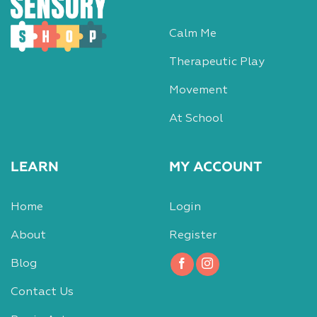
Calm Me
Therapeutic Play
Movement
At School
LEARN
MY ACCOUNT
Home
Login
About
Register
Blog
Contact Us