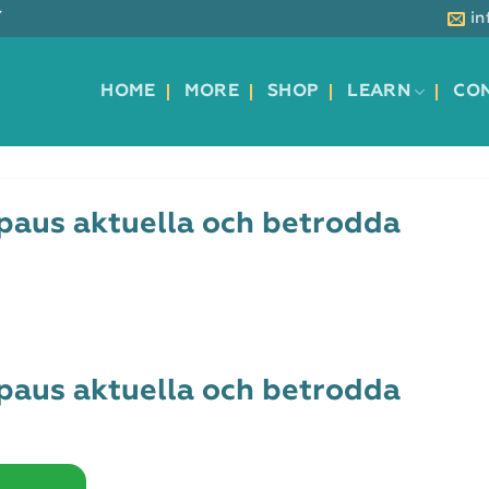
Y
i
HOME
MORE
SHOP
LEARN
CO
lpaus aktuella och betrodda
lpaus aktuella och betrodda