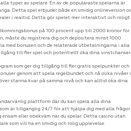
alla typer av spelare. En av de populäraste spelarna är
många. Detta spel erbjuder både en smidig onlineversion o
aler i realtid. Detta gör spelet mer interaktivt och roligt.
älkomningsbonus på 100 procent upp till 2000 kronor för
n, måste du registrera dig och depositera minst 1000
pela med bonusen och de relaterade utbetalningarna i alla
llgång till fler spel och potentiellt öka dina vinstchanser.
ram som ger dig tillgång till fler gratis spelpunkter och
 bonuser genom att spela regelbundet och nå olika nivåer i
över stanna kvar på samma nivå och kan alltid öka dina
ändarvänlig plattform där du kan spela alla dina
som är tillgänglig 24/7 för att hjälpa dig med alla frågor
ig ensam eller obekväm när du spelar. Detta casino utan
lare som vill ha en smidig och rolig upplevelse.