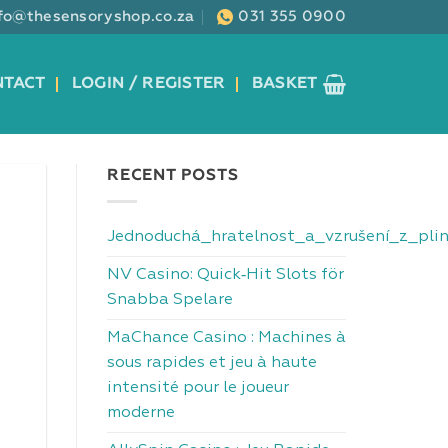
nfo@thesensoryshop.co.za
031 355 0900
NTACT
LOGIN / REGISTER
BASKET
RECENT POSTS
Jednoduchá_hratelnost_a_vzrušení_z_pl
NV Casino: Quick‑Hit Slots för
Snabba Spelare
MaChance Casino : Machines à
sous rapides et jeu à haute
intensité pour le joueur
moderne