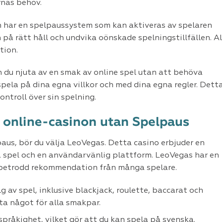
nas behov.
on har en spelpaussystem som kan aktiveras av spelaren
en på rätt håll och undvika oönskade spelningstillfällen. Al
tion.
 du njuta av en smak av online spel utan att behöva
spela på dina egna villkor och med dina egna regler. Dett
ontroll över sin spelning.
 online-casinon utan Spelpaus
aus, bör du välja LeoVegas. Detta casino erbjuder en
 spel och en användarvänlig plattform. LeoVegas har en
n betrodd rekommendation från många spelare.
 av spel, inklusive blackjack, roulette, baccarat och
ta något för alla smakpar.
språkighet, vilket gör att du kan spela på svenska.