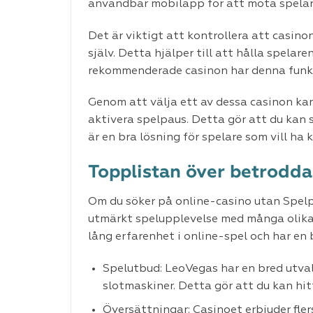
användbar mobilapp för att möta spelar
Det är viktigt att kontrollera att casin
själv. Detta hjälper till att hålla spelar
rekommenderade casinon har denna funk
Genom att välja ett av dessa casinon kan
aktivera spelpaus. Detta gör att du kan 
är en bra lösning för spelare som vill ha k
Topplistan över betrodda
Om du söker på online-casino utan Spelp
utmärkt spelupplevelse med många olika
lång erfarenhet i online-spel och har e
Spelutbud: LeoVegas har en bred utvalg
slotmaskiner. Detta gör att du kan hit
Översättningar: Casinoet erbjuder fler