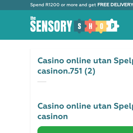
Skip
Spend R1200 or more and get
FREE DELIVER
to
content
Casino online utan Spe
casinon.751 (2)
Casino online utan Spe
casinon