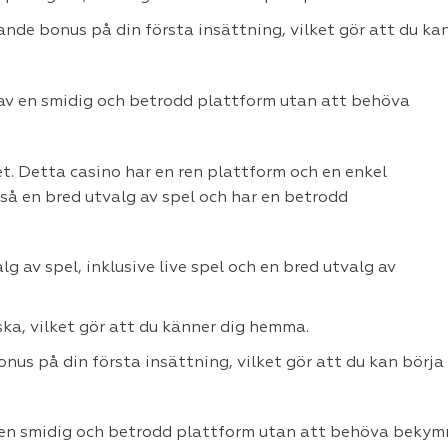
nde bonus på din första insättning, vilket gör att du ka
av en smidig och betrodd plattform utan att behöva
t. Detta casino har en ren plattform och en enkel
kså en bred utvalg av spel och har en betrodd
g av spel, inklusive live spel och en bred utvalg av
ka, vilket gör att du känner dig hemma.
us på din första insättning, vilket gör att du kan börja
 en smidig och betrodd plattform utan att behöva bekym