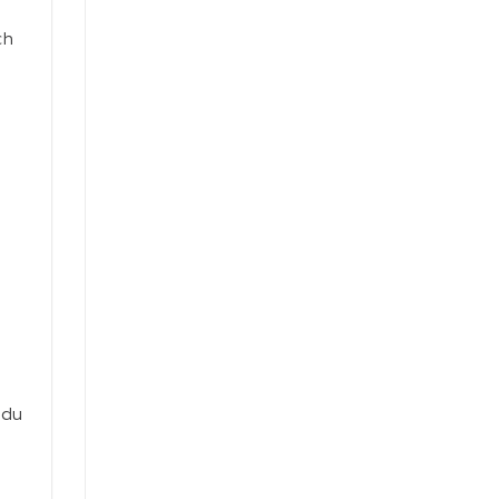
ch
 du