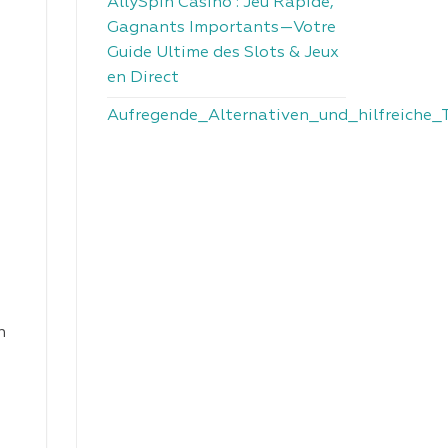
AllySpin Casino : Jeu Rapide,
Gagnants Importants—Votre
Guide Ultime des Slots & Jeux
en Direct
Aufregende_Alternativen_und_hilfreiche
h