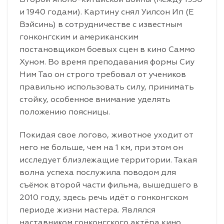
и 1940 годами). Картину снял Уилсон Ип (Е
Вэйсинь) в сотрудничестве с известным
гонконгским и американским
постановщиком боевых сцен в кино Саммо
Хуном. Во время преподавания формы Сиу
Ним Тао он строго требовал от учеников
правильно использовать силу, принимать
стойку, особенное внимание уделять
положению поясницы.
Покидая свое логово, животное уходит от
него не больше, чем на 1 км, при этом он
исследует близлежащие территории. Такая
волна успеха послужила поводом для
съёмок второй части фильма, вышедшего в
2010 году, здесь речь идёт о гонконгском
периоде жизни мастера. Являлся
наставником гонконгского актёра кино