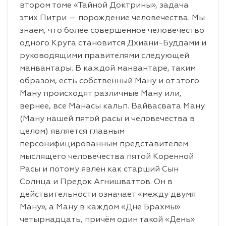
втором томе «Тайной Доктрины», задача
этих Питри — порождение человечества. Мы
знаем, что более совершенное человечество
одного Круга становится Дхиани-Буддами и
руководящими правителями следующей
манвантары. В каждой манвантаре, таким
образом, есть собственный Ману и от этого
Ману происходят различные Ману или,
вернее, все Манасы кальп. Вайвасвата Ману
(Ману нашей пятой расы и человечества в
целом) является главным
персонифицированным представителем
мыслящего человечества пятой Коренной
Расы и потому явлен как старший Сын
Солнца и Предок Агнишваттов. Он в
действительности означает «между двумя
Ману», а Ману в каждом «Дне Брахмы»
четырнадцать, причём один такой «День»