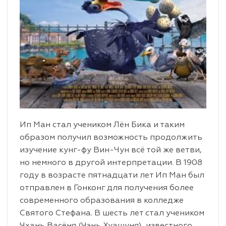
Ип Ман стал учеником Лён Бика и таким
образом получил возможность продолжить
изучение кунг-фу Вин-Чун всё той же ветви,
но немного в другой интерпретации. В 1908
году в возрасте пятнадцати лет Ип Ман был
отправлен в Гонконг для получения более
современного образования в колледже
Святого Стефана. В шесть лет стал учеником
Чхань Васёня (Чэнь Хуашуня), известного