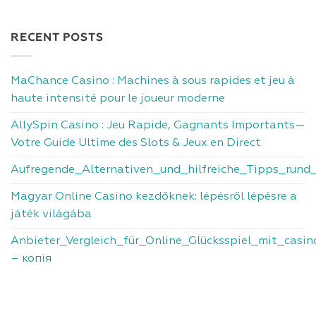
RECENT POSTS
MaChance Casino : Machines à sous rapides et jeu à
haute intensité pour le joueur moderne
AllySpin Casino : Jeu Rapide, Gagnants Importants—
Votre Guide Ultime des Slots & Jeux en Direct
Aufregende_Alternativen_und_hilfreiche_Tipps_run
Magyar Online Casino kezdőknek: lépésről lépésre a
játék világába
Anbieter_Vergleich_für_Online_Glücksspiel_mit_casi
– копія