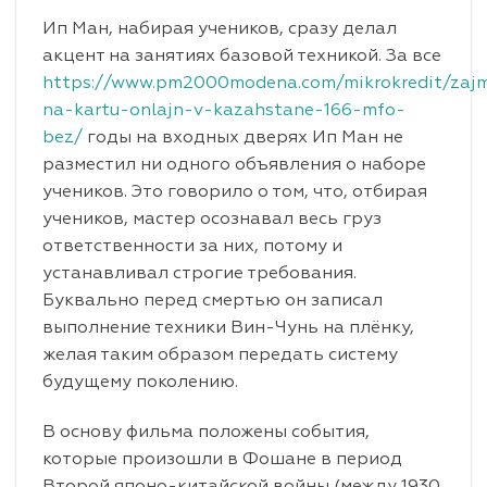
Ип Ман, набирая учеников, сразу делал
акцент на занятиях базовой техникой. За все
https://www.pm2000modena.com/mikrokredit/zaj
na-kartu-onlajn-v-kazahstane-166-mfo-
bez/
годы на входных дверях Ип Ман не
разместил ни одного объявления о наборе
учеников. Это говорило о том, что, отбирая
учеников, мастер осознавал весь груз
ответственности за них, потому и
устанавливал строгие требования.
Буквально перед смертью он записал
выполнение техники Вин-Чунь на плёнку,
желая таким образом передать систему
будущему поколению.
В основу фильма положены события,
которые произошли в Фошане в период
Второй японо-китайской войны (между 1930