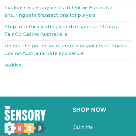
Explore secure payments at Online Pokies NZ:
ensuring safe transactions for players
Step into the exciting world of sports betting at
Fair Go Casino Australia: a
Unlock the potential of crypto payments at Rocket
Casino Australia: Safe and secure
saddsa
SHOP NOW
Calm Me