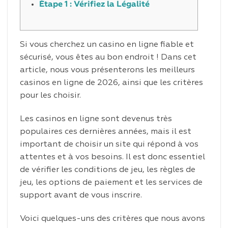
Étape 1 : Vérifiez la Légalité
Si vous cherchez un casino en ligne fiable et
sécurisé, vous êtes au bon endroit ! Dans cet
article, nous vous présenterons les meilleurs
casinos en ligne de 2026, ainsi que les critères
pour les choisir.
Les casinos en ligne sont devenus très
populaires ces dernières années, mais il est
important de choisir un site qui répond à vos
attentes et à vos besoins. Il est donc essentiel
de vérifier les conditions de jeu, les règles de
jeu, les options de paiement et les services de
support avant de vous inscrire.
Voici quelques-uns des critères que nous avons