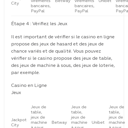
virements
Betway
virements
Unibet
virem
City
bancaires,
bancaires,
bancai
PayPal
PayPal
PayPa
Étape 4 : Vérifiez les Jeux
Il est important de vérifier si le casino en ligne
propose des jeux de hasard et des jeux de
chance variés et de qualité. Vous pouvez
vérifier si le casino propose des jeux de table,
des jeux de machine à sous, des jeux de loterie,
par exemple.
Casino en Ligne
Jeux
Jeux de
Jeux de
Jeux de
table,
table,
table,
jeux de
jeux de
jeux de
Jackpot
machine
Betway
machine
Unibet
machine
City
à sous,
à sous,
à sous,