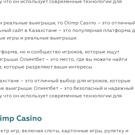
у что он использует современные технологии для
и реальные выигрыши, то Olimp Casino – это отличны
ьный сайт в Казахстане – это популярная платформа 
ые игры и реальные выигрыши.
тформа, но и сообщество игроков, которые ищут
грыши. Олимпбет – это место, где вы можете найти
и, которые разделяют ваши интересы.
ахстане – это отличный выбор для игроков, которые
ые выигрыши. Олимпбет – это безопасный и надежный
у что он использует современные технологии для
imp Casino
тр игр, включая слоты, карточные игры, рулетку и