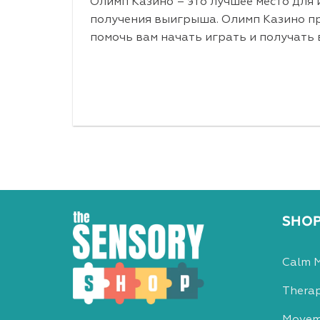
Олимп Казино – это лучшее место для 
получения выигрыша. Олимп Казино пр
помочь вам начать играть и получать
SHO
Calm 
Therap