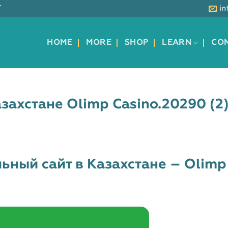
Y
i
HOME
MORE
SHOP
LEARN
CO
захстане Olimp Casino.20290 (2
ьный сайт в Казахстане – Olimp