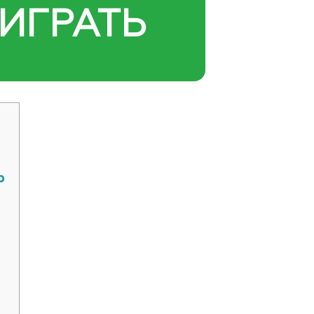
 ИГРАТЬ
p