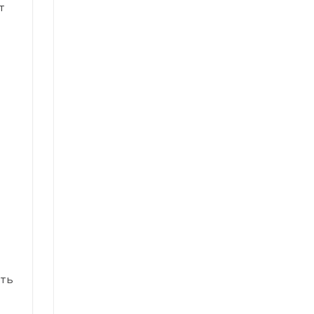
т
ать