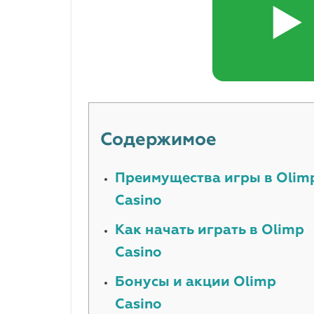
▶️
Содержимое
Преимущества игры в Olim
Casino
Как начать играть в Olimp
Casino
Бонусы и акции Olimp
Casino