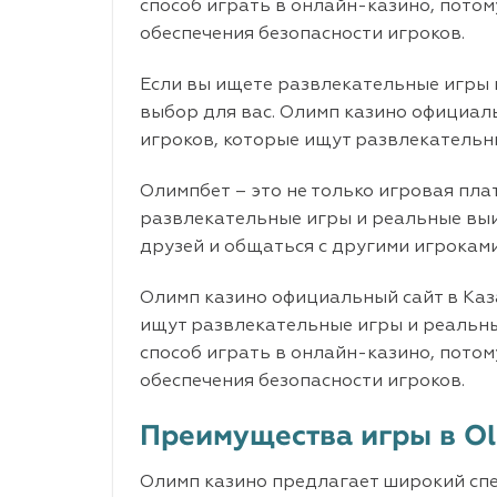
способ играть в онлайн-казино, потом
обеспечения безопасности игроков.
Если вы ищете развлекательные игры 
выбор для вас. Олимп казино официал
игроков, которые ищут развлекательн
Олимпбет – это не только игровая пла
развлекательные игры и реальные выи
друзей и общаться с другими игрокам
Олимп казино официальный сайт в Каз
ищут развлекательные игры и реальн
способ играть в онлайн-казино, потом
обеспечения безопасности игроков.
Преимущества игры в Ol
Олимп казино предлагает широкий спек