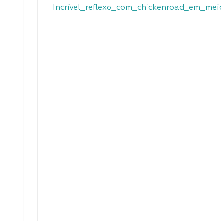
Incrível_reflexo_com_chickenroad_em_me