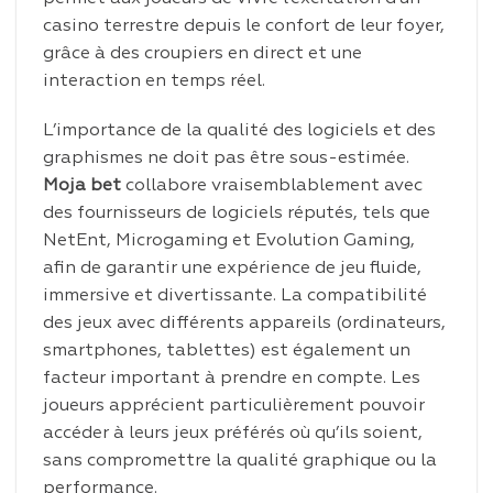
casino terrestre depuis le confort de leur foyer,
grâce à des croupiers en direct et une
interaction en temps réel.
L’importance de la qualité des logiciels et des
graphismes ne doit pas être sous-estimée.
Moja bet
collabore vraisemblablement avec
des fournisseurs de logiciels réputés, tels que
NetEnt, Microgaming et Evolution Gaming,
afin de garantir une expérience de jeu fluide,
immersive et divertissante. La compatibilité
des jeux avec différents appareils (ordinateurs,
smartphones, tablettes) est également un
facteur important à prendre en compte. Les
joueurs apprécient particulièrement pouvoir
accéder à leurs jeux préférés où qu’ils soient,
sans compromettre la qualité graphique ou la
performance.