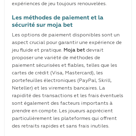
expériences de jeu toujours renouvelées.
Les méthodes de paiement et la
sécurité sur moja bet
Les options de paiement disponibles sont un
aspect crucial pour garantir une expérience de
jeu fluide et pratique.
Moja bet
devrait
proposer une variété de méthodes de
paiement sécurisées et fiables, telles que les
cartes de crédit (Visa, Mastercard), les
portefeuilles électroniques (PayPal, Skrill,
Neteller) et les virements bancaires. La
rapidité des transactions et les frais éventuels
sont également des facteurs importants à
prendre en compte. Les joueurs apprécient
particulièrement les plateformes qui offrent
des retraits rapides et sans frais inutiles.