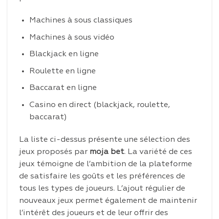
Machines à sous classiques
Machines à sous vidéo
Blackjack en ligne
Roulette en ligne
Baccarat en ligne
Casino en direct (blackjack, roulette,
baccarat)
La liste ci-dessus présente une sélection des
jeux proposés par
moja bet
. La variété de ces
jeux témoigne de l’ambition de la plateforme
de satisfaire les goûts et les préférences de
tous les types de joueurs. L’ajout régulier de
nouveaux jeux permet également de maintenir
l’intérêt des joueurs et de leur offrir des