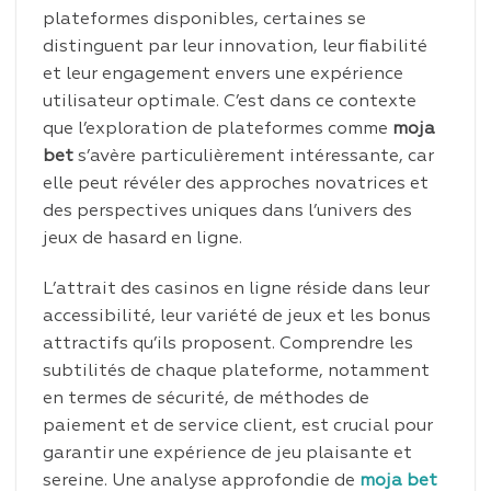
plateformes disponibles, certaines se
distinguent par leur innovation, leur fiabilité
et leur engagement envers une expérience
utilisateur optimale. C’est dans ce contexte
que l’exploration de plateformes comme
moja
bet
s’avère particulièrement intéressante, car
elle peut révéler des approches novatrices et
des perspectives uniques dans l’univers des
jeux de hasard en ligne.
L’attrait des casinos en ligne réside dans leur
accessibilité, leur variété de jeux et les bonus
attractifs qu’ils proposent. Comprendre les
subtilités de chaque plateforme, notamment
en termes de sécurité, de méthodes de
paiement et de service client, est crucial pour
garantir une expérience de jeu plaisante et
sereine. Une analyse approfondie de
moja bet