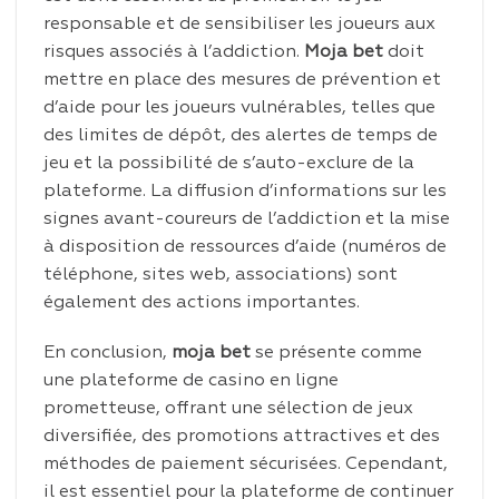
responsable et de sensibiliser les joueurs aux
risques associés à l’addiction.
Moja bet
doit
mettre en place des mesures de prévention et
d’aide pour les joueurs vulnérables, telles que
des limites de dépôt, des alertes de temps de
jeu et la possibilité de s’auto-exclure de la
plateforme. La diffusion d’informations sur les
signes avant-coureurs de l’addiction et la mise
à disposition de ressources d’aide (numéros de
téléphone, sites web, associations) sont
également des actions importantes.
En conclusion,
moja bet
se présente comme
une plateforme de casino en ligne
prometteuse, offrant une sélection de jeux
diversifiée, des promotions attractives et des
méthodes de paiement sécurisées. Cependant,
il est essentiel pour la plateforme de continuer