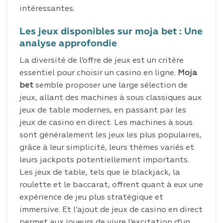
intéressantes.
Les jeux disponibles sur moja bet : Une
analyse approfondie
La diversité de l’offre de jeux est un critère
essentiel pour choisir un casino en ligne.
Moja
bet
semble proposer une large sélection de
jeux, allant des machines à sous classiques aux
jeux de table modernes, en passant par les
jeux de casino en direct. Les machines à sous
sont généralement les jeux les plus populaires,
grâce à leur simplicité, leurs thèmes variés et
leurs jackpots potentiellement importants.
Les jeux de table, tels que le blackjack, la
roulette et le baccarat, offrent quant à eux une
expérience de jeu plus stratégique et
immersive. Et l’ajout de jeux de casino en direct
permet aux joueurs de vivre l’excitation d’un