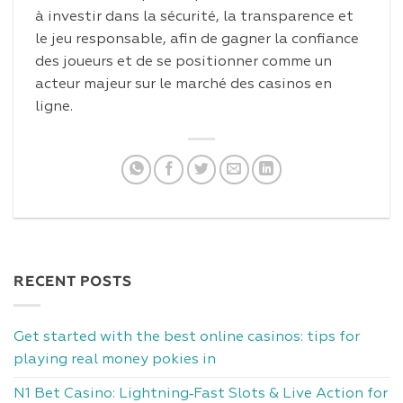
à investir dans la sécurité, la transparence et
le jeu responsable, afin de gagner la confiance
des joueurs et de se positionner comme un
acteur majeur sur le marché des casinos en
ligne.
RECENT POSTS
Get started with the best online casinos: tips for
playing real money pokies in
N1 Bet Casino: Lightning‑Fast Slots & Live Action for