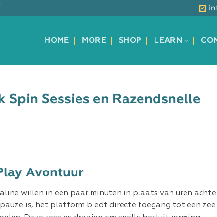
Y
i
HOME
MORE
SHOP
LEARN
CO
k Spin Sessies en Razendsnelle
‑Play Avontuur
line willen in een paar minuten in plaats van uren achte
epauze is, het platform biedt directe toegang tot een zee