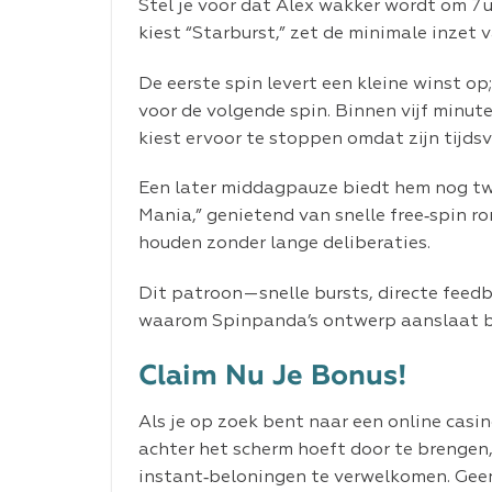
Stel je voor dat Alex wakker wordt om 7 u.
kiest “Starburst,” zet de minimale inzet v
De eerste spin levert een kleine winst op;
voor de volgende spin. Binnen vijf minu
kiest ervoor te stoppen omdat zijn tijdsv
Een later middagpauze biedt hem nog twin
Mania,” genietend van snelle free‑spin 
houden zonder lange deliberaties.
Dit patroon—snelle bursts, directe feed
waarom Spinpanda’s ontwerp aanslaat bij
Claim Nu Je Bonus!
Als je op zoek bent naar een online casi
achter het scherm hoeft door te brengen
instant‑beloningen te verwelkomen. Ge