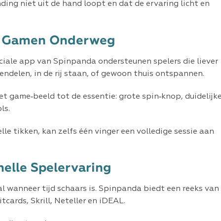
ng niet uit de hand loopt en dat de ervaring licht en
p: Gamen Onderweg
ciale app van Spinpanda ondersteunen spelers die liever
ndelen, in de rij staan, of gewoon thuis ontspannen.
t game‑beeld tot de essentie: grote spin‑knop, duidelijk
ls.
e tikken, kan zelfs één vinger een volledige sessie aan
nelle Spelervaring
al wanneer tijd schaars is. Spinpanda biedt een reeks van
ards, Skrill, Neteller en iDEAL.