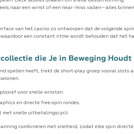
 spelen. Deze sessies draaien om snelle besluitvorming:
 reels naar een winst of een near-miss vallen—alles binne
erface van het casino zo ontworpen dat de volgende spin
e, waardoor een constant ritme wordt behouden dat het ha
tcollectie die Je in Beweging Houdt
d spellen heeft, trekt de short‑play groep vooral slots 
 belonen.
losief voor snelle winsten.
aphics en directe free‑spin rondes.
t met snelle uitbetalingscycli.
panning combineren met snelheid, zodat elke spin directe