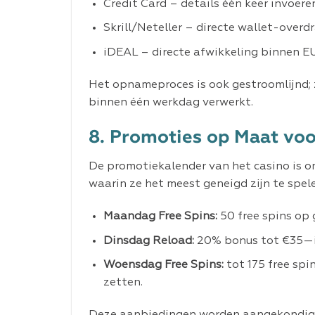
Credit Card – details één keer invoeren
Skrill/Neteller – directe wallet-overd
iDEAL – directe afwikkeling binnen 
Het opnameproces is ook gestroomlijnd;
binnen één werkdag verwerkt.
8. Promoties op Maat voo
De promotiekalender van het casino is o
waarin ze het meest geneigd zijn te spel
Maandag Free Spins:
50 free spins op 
Dinsdag Reload:
20% bonus tot €35—id
Woensdag Free Spins:
tot 175 free sp
zetten.