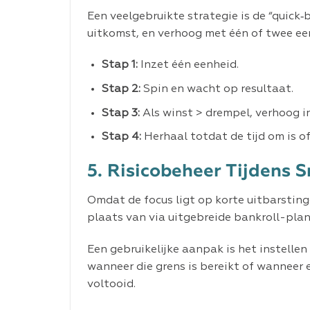
Een veelgebruikte strategie is de “quick
uitkomst, en verhoog met één of twee ee
Stap 1:
Inzet één eenheid.
Stap 2:
Spin en wacht op resultaat.
Stap 3:
Als winst > drempel, verhoog i
Stap 4:
Herhaal totdat de tijd om is of
5. Risicobeheer Tijdens S
Omdat de focus ligt op korte uitbarstinge
plaats van via uitgebreide bankroll-pla
Een gebruikelijke aanpak is het instell
wanneer die grens is bereikt of wanneer 
voltooid.