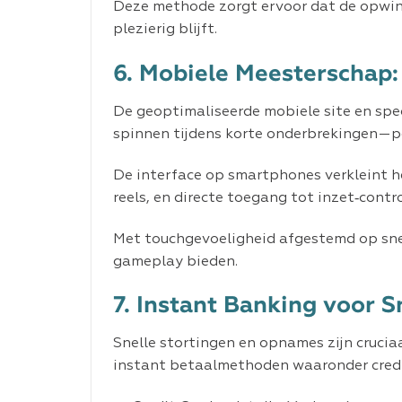
Deze methode zorgt ervoor dat de opwindi
plezierig blijft.
6. Mobiele Meesterscha
De geoptimaliseerde mobiele site en spe
spinnen tijdens korte onderbrekingen—pe
De interface op smartphones verkleint he
reels, en directe toegang tot inzet‑contro
Met touchgevoeligheid afgestemd op snell
gameplay bieden.
7. Instant Banking voor S
Snelle stortingen en opnames zijn crucia
instant betaalmethoden waaronder creditc