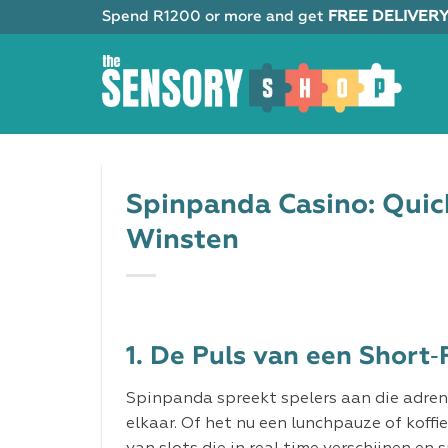
Skip
Spend R1200 or more and get
FREE DELIVER
to
content
Spinpanda Casino: Quic
Winsten
1. De Puls van een Short
Spinpanda spreekt spelers aan die adrena
elkaar. Of het nu een lunchpauze of koffi