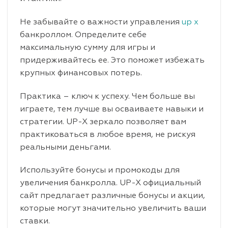
Не забывайте о важности управления
up x
банкроллом. Определите себе
максимальную сумму для игры и
придерживайтесь ее. Это поможет избежать
крупных финансовых потерь.
Практика – ключ к успеху. Чем больше вы
играете, тем лучше вы осваиваете навыки и
стратегии. UP-X зеркало позволяет вам
практиковаться в любое время, не рискуя
реальными деньгами.
Используйте бонусы и промокоды для
увеличения банкролла. UP-X официальный
сайт предлагает различные бонусы и акции,
которые могут значительно увеличить ваши
ставки.