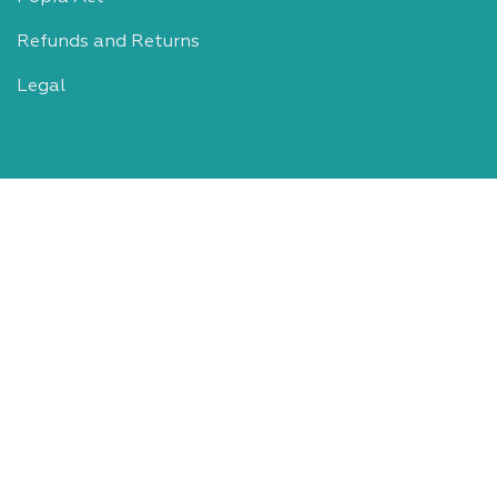
Refunds and Returns
Legal