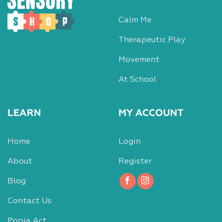
Calm Me
Therapeutic Play
Movement
At School
LEARN
MY ACCOUNT
Home
Login
About
Register
Blog
Contact Us
Popia Act