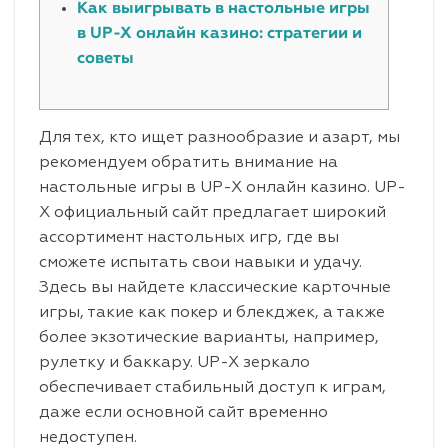
Как выигрывать в настольные игры
в UP-X онлайн казино: стратегии и
советы
Для тех, кто ищет разнообразие и азарт, мы
рекомендуем обратить внимание на
настольные игры в UP-X онлайн казино. UP-
X официальный сайт предлагает широкий
ассортимент настольных игр, где вы
сможете испытать свои навыки и удачу.
Здесь вы найдете классические карточные
игры, такие как покер и блекджек, а также
более экзотические варианты, например,
рулетку и баккару. UP-X зеркало
обеспечивает стабильный доступ к играм,
даже если основной сайт временно
недоступен.