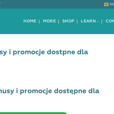
Y
i
HOME
MORE
SHOP
LEARN
CO
sy i promocje dostpne dla
nusy i promocje dostępne dla