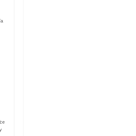
Ta
kże
y