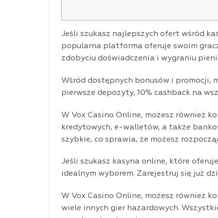
Jeśli szukasz najlepszych ofert wśród ka
popularna platforma oferuje swoim grac
zdobyciu doświadczenia i wygraniu pieni
Wśród dostępnych bonusów i promocji, m
pierwsze depozyty, 10% cashback na wszys
W Vox Casino Online, możesz również kor
kredytowych, e-walletów, a także bankow
szybkie, co sprawia, że możesz rozpocz
Jeśli szukasz kasyna online, które oferuj
idealnym wyborem. Zarejestruj się już dzi
W Vox Casino Online, możesz również korz
wiele innych gier hazardowych. Wszystki