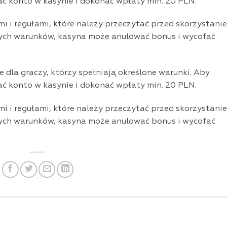
ać konto w kasynie i dokonać wpłaty min. 20 PLN.
 i regułami, które należy przeczytać przed skorzystani
tych warunków, kasyna może anulować bonus i wycofać
 dla graczy, którzy spełniają określone warunki. Aby
ać konto w kasynie i dokonać wpłaty min. 20 PLN.
 i regułami, które należy przeczytać przed skorzystani
tych warunków, kasyna może anulować bonus i wycofać