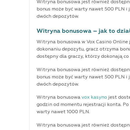
Witryna bonusowa jest również dostępna
bonus może być warty nawet 500 PLN i je
dwóch depozytów.
Witryna bonusowa – jak to dzia
Witryna bonusowa w Vox Casino Online j
dokonaniu depozytu, gracz otrzyma bonu
dostępny dla graczy, którzy dokonają co
Witryna bonusowa jest również dostępna
bonus może być warty nawet 500 PLN i je
dwóch depozytów.
Witryna bonusowa
vox kasyno
jest dost
godzin od momentu rejestracji konta. P
warty nawet 1000 PLN.
Witryna bonusowa jest również dostępna