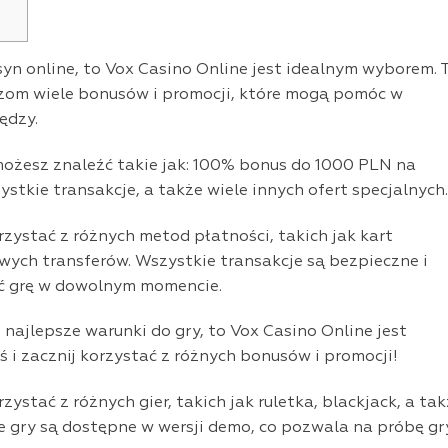
syn online, to Vox Casino Online jest idealnym wyborem. 
zom wiele bonusów i promocji, które mogą pomóc w
ędzy.
ożesz znaleźć takie jak: 100% bonus do 1000 PLN na
tkie transakcje, a także wiele innych ofert specjalnych.
zystać z różnych metod płatności, takich jak kart
ych transferów. Wszystkie transakcje są bezpieczne i
ąć grę w dowolnym momencie.
e najlepsze warunki do gry, to Vox Casino Online jest
ś i zacznij korzystać z różnych bonusów i promocji!
ystać z różnych gier, takich jak ruletka, blackjack, a ta
e gry są dostępne w wersji demo, co pozwala na próbę gr