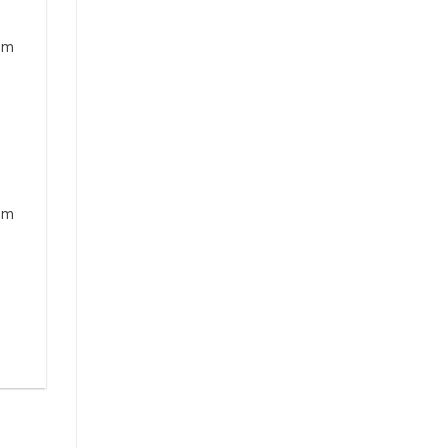
em
em