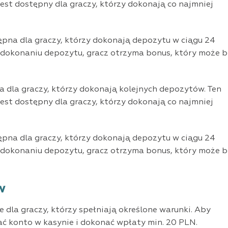
st dostępny dla graczy, którzy dokonają co najmniej
ępna dla graczy, którzy dokonają depozytu w ciągu 24
o dokonaniu depozytu, gracz otrzyma bonus, który może b
 dla graczy, którzy dokonają kolejnych depozytów. Ten
st dostępny dla graczy, którzy dokonają co najmniej
ępna dla graczy, którzy dokonają depozytu w ciągu 24
o dokonaniu depozytu, gracz otrzyma bonus, który może b
w
 dla graczy, którzy spełniają określone warunki. Aby
ać konto w kasynie i dokonać wpłaty min. 20 PLN.