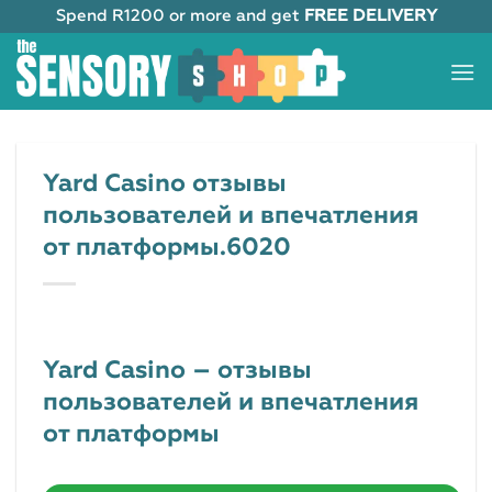
Skip
Spend R1200 or more and get
FREE DELIVERY
to
content
Yard Casino отзывы
пользователей и впечатления
от платформы.6020
Yard Casino – отзывы
пользователей и впечатления
от платформы