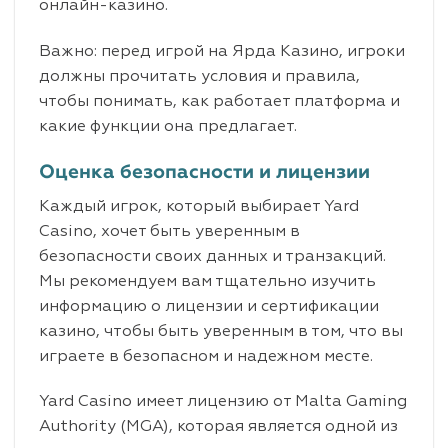
онлайн-казино.
Важно: перед игрой на Ярда Казино, игроки
должны прочитать условия и правила,
чтобы понимать, как работает платформа и
какие функции она предлагает.
Оценка безопасности и лицензии
Каждый игрок, который выбирает Yard
Casino, хочет быть уверенным в
безопасности своих данных и транзакций.
Мы рекомендуем вам тщательно изучить
информацию о лицензии и сертификации
казино, чтобы быть уверенным в том, что вы
играете в безопасном и надежном месте.
Yard Casino имеет лицензию от Malta Gaming
Authority (MGA), которая является одной из