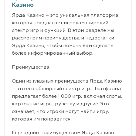
Казино
Ярда Казино – это уникальная платформа,
которая предлагает игрокам широкий
спектр игр и функций. В этом разделе мы
рассмотрим преимущества и недостатки
Ярда Казино, чтобы помочь вам сделать
более информированный выбор.
Преимущества:
Один из главных преимуществ Ярда Казино
– это его обширный спектр игр. Платформа
предлагает более 1 000 игр, включая слоты,
карточные игры, рулетку и другие. Это
означает, что игроки могут найти игру,
которая им понравится.
Еще одним преимуществом Ярда Казино