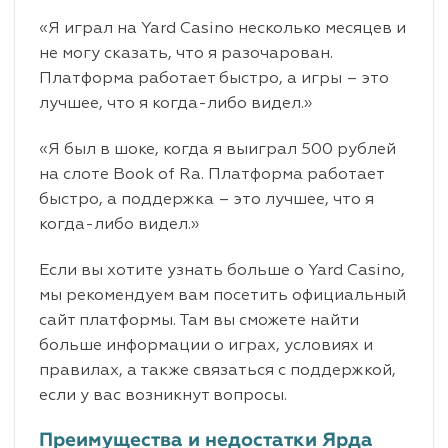
«Я играл на Yard Casino несколько месяцев и
не могу сказать, что я разочарован.
Платформа работает быстро, а игры – это
лучшее, что я когда-либо видел.»
«Я был в шоке, когда я выиграл 500 рублей
на слоте Book of Ra. Платформа работает
быстро, а поддержка – это лучшее, что я
когда-либо видел.»
Если вы хотите узнать больше о Yard Casino,
мы рекомендуем вам посетить официальный
сайт платформы. Там вы сможете найти
больше информации о играх, условиях и
правилах, а также связаться с поддержкой,
если у вас возникнут вопросы.
Преимущества и недостатки Ярда