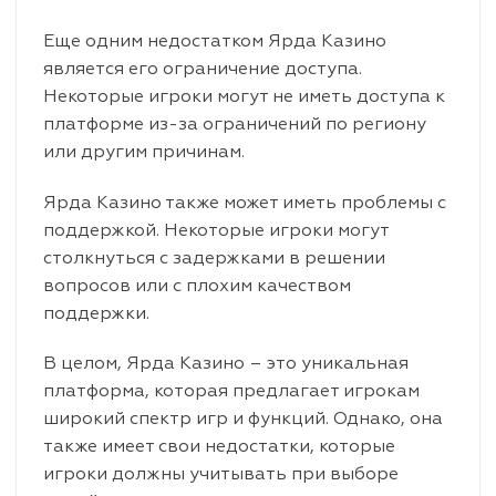
Еще одним недостатком Ярда Казино
является его ограничение доступа.
Некоторые игроки могут не иметь доступа к
платформе из-за ограничений по региону
или другим причинам.
Ярда Казино также может иметь проблемы с
поддержкой. Некоторые игроки могут
столкнуться с задержками в решении
вопросов или с плохим качеством
поддержки.
В целом, Ярда Казино – это уникальная
платформа, которая предлагает игрокам
широкий спектр игр и функций. Однако, она
также имеет свои недостатки, которые
игроки должны учитывать при выборе