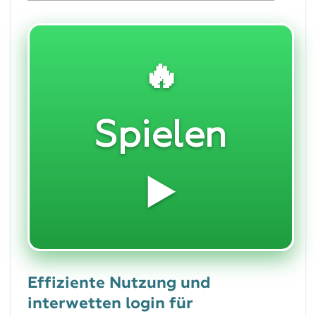
🔥
Spielen
▶️
Effiziente Nutzung und
interwetten login für