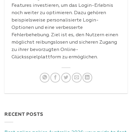
Features investieren, um das Login-Erlebnis
noch weiter zu optimieren. Dazu gehören
beispielsweise personalisierte Login-
Optionen und eine verbesserte
Fehlerbehebung. Ziel ist es, den Nutzern einen
möglichst reibungslosen und sicheren Zugang
zu ihrer bevorzugten Online-
Glücksspielplattform zu ermöglichen.
RECENT POSTS