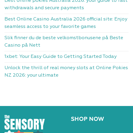
Best online pokies Australia 2026: your guide to fast
withdrawals and secure payments
Best Online Casino Australia 2026 official site: Enjoy
seamless access to your favorite games
Slik finner du de beste velkomstbonusene på Beste
Casino på Nett
1xbet: Your Easy Guide to Getting Started Today
Unlock the thrill of real money slots at Online Pokies
NZ 2026: your ultimate
SHOP NOW