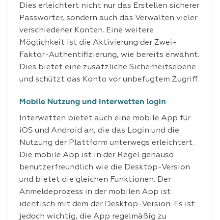
Dies erleichtert nicht nur das Erstellen sicherer
Passwörter, sondern auch das Verwalten vieler
verschiedener Konten. Eine weitere
Möglichkeit ist die Aktivierung der Zwei-
Faktor-Authentifizierung, wie bereits erwähnt.
Dies bietet eine zusätzliche Sicherheitsebene
und schützt das Konto vor unbefugtem Zugriff.
Mobile Nutzung und interwetten login
Interwetten bietet auch eine mobile App für
iOS und Android an, die das Login und die
Nutzung der Plattform unterwegs erleichtert.
Die mobile App ist in der Regel genauso
benutzerfreundlich wie die Desktop-Version
und bietet die gleichen Funktionen. Der
Anmeldeprozess in der mobilen App ist
identisch mit dem der Desktop-Version. Es ist
jedoch wichtig, die App regelmäßig zu