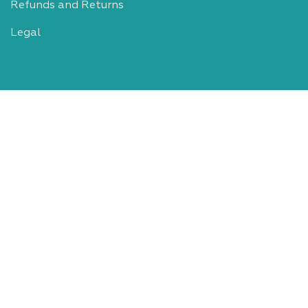
Refunds and Returns
Legal