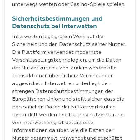
unterwegs wetten oder Casino-Spiele spielen.
Sicherheitsbestimmungen und
Datenschutz bei Interwetten
Interwetten legt großen Wert auf die
Sicherheit und den Datenschutz seiner Nutzer.
Die Plattform verwendet modernste
Verschlüsselungstechnologien, um die Daten
der Nutzer zu schützen. Zudem werden alle
Transaktionen über sichere Verbindungen
abgewickelt. Interwetten unterliegt den
strengen Datenschutzbestimmungen der
Europäischen Union und stellt sicher, dass die
persönlichen Daten der Nutzer vertraulich
behandelt werden. Die Datenschutzerklärung
von Interwetten gibt detaillierte
Informationen darüber, wie die Daten der
Nutzer gesammelt, verwendet und geschützt