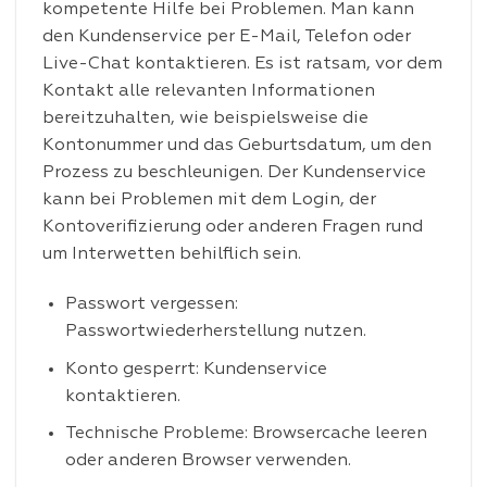
kompetente Hilfe bei Problemen. Man kann
den Kundenservice per E-Mail, Telefon oder
Live-Chat kontaktieren. Es ist ratsam, vor dem
Kontakt alle relevanten Informationen
bereitzuhalten, wie beispielsweise die
Kontonummer und das Geburtsdatum, um den
Prozess zu beschleunigen. Der Kundenservice
kann bei Problemen mit dem Login, der
Kontoverifizierung oder anderen Fragen rund
um Interwetten behilflich sein.
Passwort vergessen:
Passwortwiederherstellung nutzen.
Konto gesperrt: Kundenservice
kontaktieren.
Technische Probleme: Browsercache leeren
oder anderen Browser verwenden.