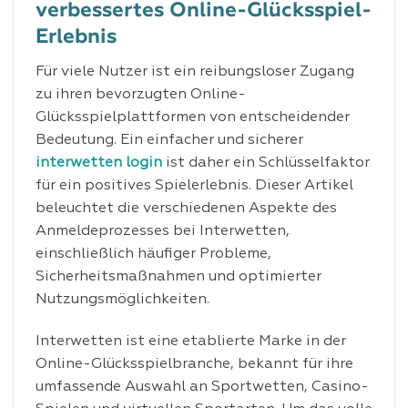
verbessertes Online-Glücksspiel-
Erlebnis
Für viele Nutzer ist ein reibungsloser Zugang
zu ihren bevorzugten Online-
Glücksspielplattformen von entscheidender
Bedeutung. Ein einfacher und sicherer
interwetten login
ist daher ein Schlüsselfaktor
für ein positives Spielerlebnis. Dieser Artikel
beleuchtet die verschiedenen Aspekte des
Anmeldeprozesses bei Interwetten,
einschließlich häufiger Probleme,
Sicherheitsmaßnahmen und optimierter
Nutzungsmöglichkeiten.
Interwetten ist eine etablierte Marke in der
Online-Glücksspielbranche, bekannt für ihre
umfassende Auswahl an Sportwetten, Casino-