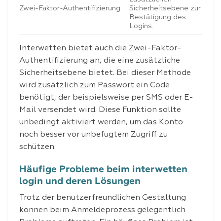
Zwei-Faktor-Authentifizierung
Sicherheitsebene zur
Bestätigung des
Logins.
Interwetten bietet auch die Zwei-Faktor-
Authentifizierung an, die eine zusätzliche
Sicherheitsebene bietet. Bei dieser Methode
wird zusätzlich zum Passwort ein Code
benötigt, der beispielsweise per SMS oder E-
Mail versendet wird. Diese Funktion sollte
unbedingt aktiviert werden, um das Konto
noch besser vor unbefugtem Zugriff zu
schützen.
Häufige Probleme beim interwetten
login und deren Lösungen
Trotz der benutzerfreundlichen Gestaltung
können beim Anmeldeprozess gelegentlich