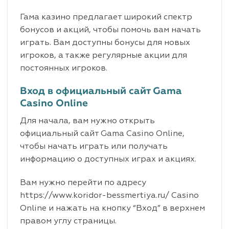
Гама казино предлагает широкий спектр
бонусов и акций, чтобы помочь вам начать
играть. Вам доступны бонусы для новых
игроков, а также регулярные акции для
постоянных игроков.
Вход в официальный сайт Gama
Casino Online
Для начала, вам нужно открыть
официальный сайт Gama Casino Online,
чтобы начать играть или получать
информацию о доступных играх и акциях.
Вам нужно перейти по адресу
https://www.koridor-bessmertiya.ru/ Casino
Online и нажать на кнопку “Вход” в верхнем
правом углу страницы.