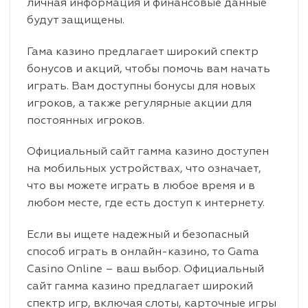
личная информация и финансовые данные
будут защищены.
Гама казино предлагает широкий спектр
бонусов и акций, чтобы помочь вам начать
играть. Вам доступны бонусы для новых
игроков, а также регулярные акции для
постоянных игроков.
Официальный сайт гамма казино доступен
на мобильных устройствах, что означает,
что вы можете играть в любое время и в
любом месте, где есть доступ к интернету.
Если вы ищете надежный и безопасный
способ играть в онлайн-казино, то Gama
Casino Online – ваш выбор. Официальный
сайт гамма казино предлагает широкий
спектр игр, включая слоты, карточные игры