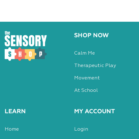
SHOP NOW
Calm Me
Therapeutic Play
Movement
At School
LEARN
MY ACCOUNT
Home
Login