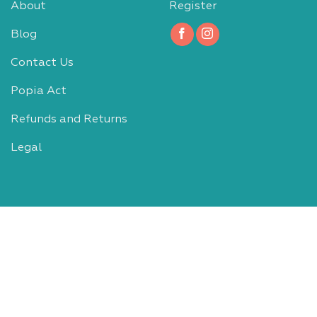
About
Register
Blog
Contact Us
Popia Act
Refunds and Returns
Legal