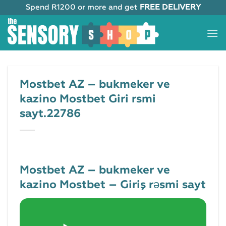
Skip
Spend R1200 or more and get
FREE DELIVERY
to
content
Mostbet AZ – bukmeker ve
kazino Mostbet Giri rsmi
sayt.22786
Mostbet AZ – bukmeker ve
kazino Mostbet – Giriş rəsmi sayt