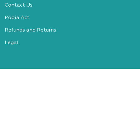
Contact Us
Popia Act
Refunds and Returns
Legal