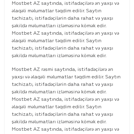
Mostbet AZ saytında, istifadəçilərə ən yaxşı və
əlaqəli məlumatlar təqdim edilir. Saytın
təchizatı, istifadəçilərin daha rahat və yaxşı
şəkildə məlumatları izləməsinə kömək edir.
Mostbet AZ saytında, istifadəçilərə ən yaxşı və
əlaqəli məlumatlar təqdim edilir. Saytın
təchizatı, istifadəçilərin daha rahat və yaxşı
şəkildə məlumatları izləməsinə kömək edir.
Mostbet AZ rəsmi saytında, istifadəçilərə ən
yaxşı və əlaqəli məlumatlar təqdim edilir. Saytın
təchizatı, istifadəçilərin daha rahat və yaxşı
şəkildə məlumatları izləməsinə kömək edir.
Mostbet AZ saytında, istifadəçilərə ən yaxşı və
əlaqəli məlumatlar təqdim edilir. Saytın
təchizatı, istifadəçilərin daha rahat və yaxşı
şəkildə məlumatları izləməsinə kömək edir.
Mostbet AZ saytında, istifadəçilərə ən yaxşı və