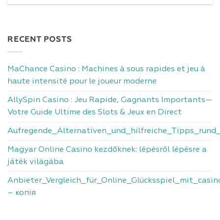
RECENT POSTS
MaChance Casino : Machines à sous rapides et jeu à
haute intensité pour le joueur moderne
AllySpin Casino : Jeu Rapide, Gagnants Importants—
Votre Guide Ultime des Slots & Jeux en Direct
Aufregende_Alternativen_und_hilfreiche_Tipps_run
Magyar Online Casino kezdőknek: lépésről lépésre a
játék világába
Anbieter_Vergleich_für_Online_Glücksspiel_mit_casi
– копія