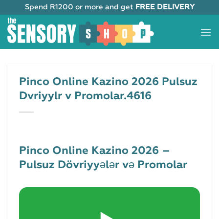
Skip
Spend R1200 or more and get
FREE DELIVERY
to
content
Pinco Online Kazino 2026 Pulsuz
Dvriyylr v Promolar.4616
Pinco Online Kazino 2026 –
Pulsuz Dövriyyələr və Promolar