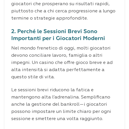
giocatori che prosperano su risultati rapidi,
piuttosto che a chi cerca progressione a lungo
termine o strategie approfondite.
2. Perché le Sessioni Brevi Sono
Importanti per i Giocatori Moderni
Nel mondo frenetico di oggi, molti giocatori
devono conciliare lavoro, famiglia o altri
impegni. Un casino che offre gioco breve e ad
alta intensità si adatta perfettamente a
questo stile di vita.
Le sessioni brevi riducono la fatica e
mantengono alta l’adrenalina. Semplificano
anche la gestione del bankroll—i giocatori
possono impostare un limite chiaro per ogni
sessione e smettere una volta raggiunto.