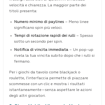
velocità e chiarezza. La maggior parte dei
titoli presenta:
Numero minimo di paylines
– Meno linee
significano spin più veloci.
Tempi di rotazione rapidi dei rulli
– Spesso
sotto un secondo per spin.
Notifica di vincita immediata
– Un pop-up
rivela la tua vincita subito dopo che i rulli si
fermano.
Per i giochi da tavolo come blackjack o
roulette, l’interfaccia permette di piazzare
scommesse con un clic e mostra i risultati
istantaneamente—senza aspettare le azioni
degli altri giocatori.