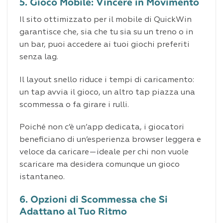
5. Gioco Mobile: Vincere in Movimento
Il sito ottimizzato per il mobile di QuickWin
garantisce che, sia che tu sia su un treno o in
un bar, puoi accedere ai tuoi giochi preferiti
senza lag.
Il layout snello riduce i tempi di caricamento:
un tap avvia il gioco, un altro tap piazza una
scommessa o fa girare i rulli.
Poiché non c’è un’app dedicata, i giocatori
beneficiano di un’esperienza browser leggera e
veloce da caricare—ideale per chi non vuole
scaricare ma desidera comunque un gioco
istantaneo.
6. Opzioni di Scommessa che Si
Adattano al Tuo Ritmo