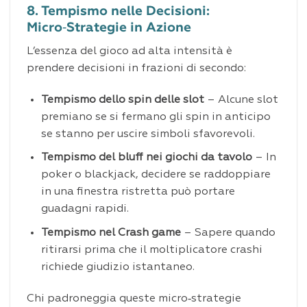
8. Tempismo nelle Decisioni:
Micro‑Strategie in Azione
L’essenza del gioco ad alta intensità è
prendere decisioni in frazioni di secondo:
Tempismo dello spin delle slot
– Alcune slot
premiano se si fermano gli spin in anticipo
se stanno per uscire simboli sfavorevoli.
Tempismo del bluff nei giochi da tavolo
– In
poker o blackjack, decidere se raddoppiare
in una finestra ristretta può portare
guadagni rapidi.
Tempismo nel Crash game
– Sapere quando
ritirarsi prima che il moltiplicatore crashi
richiede giudizio istantaneo.
Chi padroneggia queste micro‑strategie