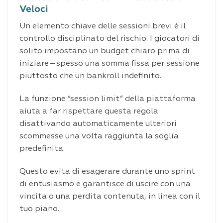
Veloci
Un elemento chiave delle sessioni brevi è il
controllo disciplinato del rischio. I giocatori di
solito impostano un budget chiaro prima di
iniziare—spesso una somma fissa per sessione
piuttosto che un bankroll indefinito.
La funzione “session limit” della piattaforma
aiuta a far rispettare questa regola
disattivando automaticamente ulteriori
scommesse una volta raggiunta la soglia
predefinita.
Questo evita di esagerare durante uno sprint
di entusiasmo e garantisce di uscire con una
vincita o una perdita contenuta, in linea con il
tuo piano.