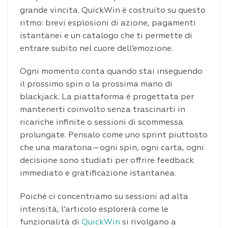
grande vincita. QuickWin è costruito su questo
ritmo: brevi esplosioni di azione, pagamenti
istantanei e un catalogo che ti permette di
entrare subito nel cuore dell’emozione.
Ogni momento conta quando stai inseguendo
il prossimo spin o la prossima mano di
blackjack. La piattaforma è progettata per
mantenerti coinvolto senza trascinarti in
ricariche infinite o sessioni di scommessa
prolungate. Pensalo come uno sprint piuttosto
che una maratona—ogni spin, ogni carta, ogni
decisione sono studiati per offrire feedback
immediato e gratificazione istantanea.
Poiché ci concentriamo su sessioni ad alta
intensità, l’articolo esplorerà come le
funzionalità di
QuickWin
si rivolgano a