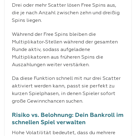
Drei oder mehr Scatter lösen Free Spins aus,
die je nach Anzahl zwischen zehn und dreißig
Spins liegen.
Während der Free Spins bleiben die
Multiplikator‑Stellen während der gesamten
Runde aktiv, sodass aufgeladene
Multiplikatoren aus früheren Spins die
Auszahlungen weiter verstärken.
Da diese Funktion schnell mit nur drei Scatter
aktiviert werden kann, passt sie perfekt zu
kurzen Spielphasen, in denen Spieler sofort
große Gewinnchancen suchen.
Risiko vs. Belohnung: Dein Bankroll im
schnellen Spiel verwalten
Hohe Volatilität bedeutet, dass du mehrere