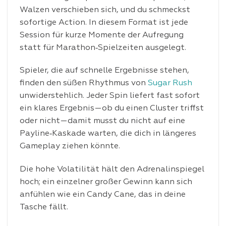
Walzen verschieben sich, und du schmeckst
sofortige Action. In diesem Format ist jede
Session für kurze Momente der Aufregung
statt für Marathon‑Spielzeiten ausgelegt.
Spieler, die auf schnelle Ergebnisse stehen,
finden den süßen Rhythmus von
Sugar Rush
unwiderstehlich. Jeder Spin liefert fast sofort
ein klares Ergebnis—ob du einen Cluster triffst
oder nicht—damit musst du nicht auf eine
Payline‑Kaskade warten, die dich in längeres
Gameplay ziehen könnte.
Die hohe Volatilität hält den Adrenalinspiegel
hoch; ein einzelner großer Gewinn kann sich
anfühlen wie ein Candy Cane, das in deine
Tasche fällt.