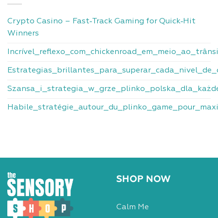
Crypto Casino – Fast‑Track Gaming for Quick‑Hit
Winners
Incrível_reflexo_com_chickenroad_em_meio_ao_trâns
Estrategias_brillantes_para_superar_cada_nivel_de
Szansa_i_strategia_w_grze_plinko_polska_dla_każ
Habile_stratégie_autour_du_plinko_game_pour_maxi
SHOP NOW
Calm Me