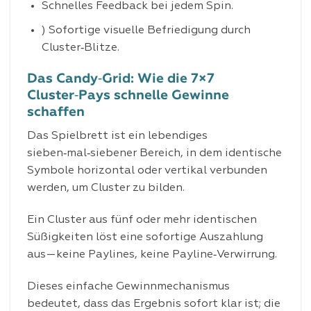
Schnelles Feedback bei jedem Spin.
) Sofortige visuelle Befriedigung durch
Cluster‑Blitze.
Das Candy‑Grid: Wie die 7×7
Cluster‑Pays schnelle Gewinne
schaffen
Das Spielbrett ist ein lebendiges
sieben‑mal‑siebener Bereich, in dem identische
Symbole horizontal oder vertikal verbunden
werden, um Cluster zu bilden.
Ein Cluster aus fünf oder mehr identischen
Süßigkeiten löst eine sofortige Auszahlung
aus—keine Paylines, keine Payline‑Verwirrung.
Dieses einfache Gewinnmechanismus
bedeutet, dass das Ergebnis sofort klar ist; die