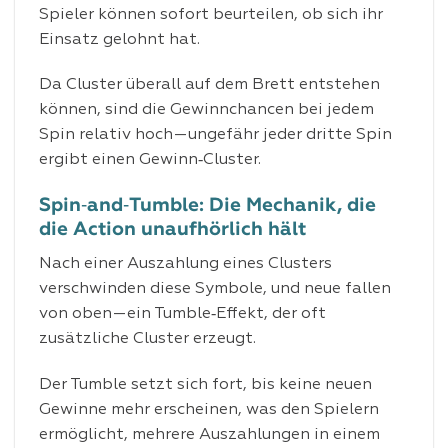
Spieler können sofort beurteilen, ob sich ihr
Einsatz gelohnt hat.
Da Cluster überall auf dem Brett entstehen
können, sind die Gewinnchancen bei jedem
Spin relativ hoch—ungefähr jeder dritte Spin
ergibt einen Gewinn‑Cluster.
Spin‑and‑Tumble: Die Mechanik, die
die Action unaufhörlich hält
Nach einer Auszahlung eines Clusters
verschwinden diese Symbole, und neue fallen
von oben—ein Tumble‑Effekt, der oft
zusätzliche Cluster erzeugt.
Der Tumble setzt sich fort, bis keine neuen
Gewinne mehr erscheinen, was den Spielern
ermöglicht, mehrere Auszahlungen in einem