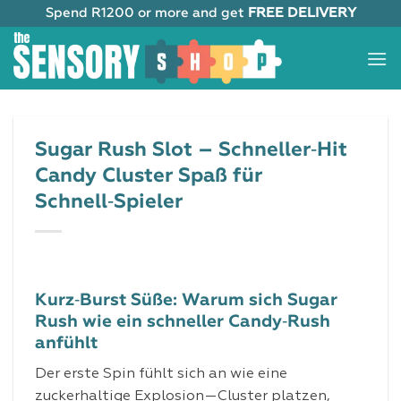
Skip
Spend R1200 or more and get
FREE DELIVERY
to
content
Sugar Rush Slot – Schneller‑Hit
Candy Cluster Spaß für
Schnell‑Spieler
Kurz‑Burst Süße: Warum sich Sugar
Rush wie ein schneller Candy‑Rush
anfühlt
Der erste Spin fühlt sich an wie eine
zuckerhaltige Explosion—Cluster platzen,