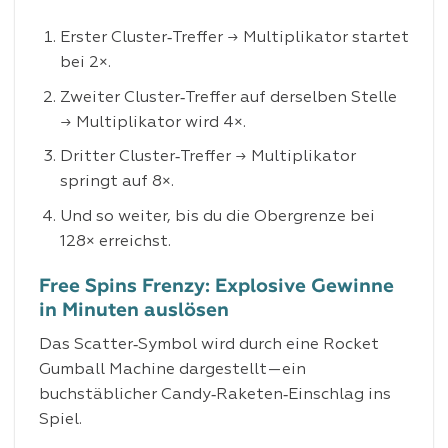
Erster Cluster‑Treffer → Multiplikator startet
bei 2×.
Zweiter Cluster‑Treffer auf derselben Stelle
→ Multiplikator wird 4×.
Dritter Cluster‑Treffer → Multiplikator
springt auf 8×.
Und so weiter, bis du die Obergrenze bei
128× erreichst.
Free Spins Frenzy: Explosive Gewinne
in Minuten auslösen
Das Scatter‑Symbol wird durch eine Rocket
Gumball Machine dargestellt—ein
buchstäblicher Candy‑Raketen‑Einschlag ins
Spiel.