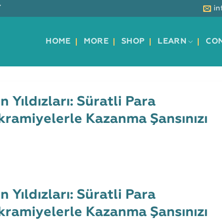
Y
i
HOME
MORE
SHOP
LEARN
CO
 Yıldızları: Süratli Para
İkramiyelerle Kazanma Şansınızı
 Yıldızları: Süratli Para
İkramiyelerle Kazanma Şansınızı