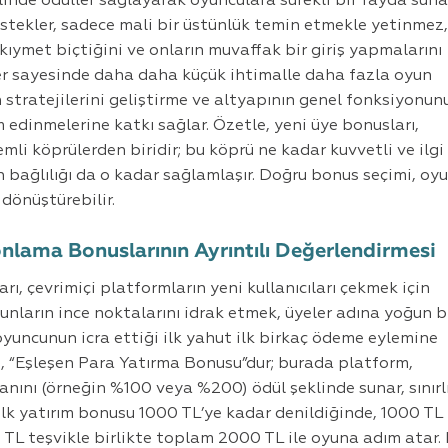
inde ödüller sağlayarak oyunculara sürekli bir fayda suna
destekler, sadece mali bir üstünlük temin etmekle yetinmez,
ıymet biçtiğini ve onların muvaffak bir giriş yapmalarını
ikler sayesinde daha daha küçük ihtimalle daha fazla oyun
 stratejilerini geliştirme ve altyapının genel fonksiyonun
edinmelerine katkı sağlar. Özetle, yeni üye bonusları,
emli köprülerden biridir; bu köprü ne kadar kuvvetli ve ilgi
an bağlılığı da o kadar sağlamlaşır. Doğru bonus seçimi, oy
 dönüştürebilir.
onlama Bonuslarının Ayrıntılı Değerlendirmesi
rı, çevrimiçi platformların yeni kullanıcıları çekmek için
 bunların ince noktalarını idrak etmek, üyeler adına yoğun b
 oyuncunun icra ettiği ilk yahut ilk birkaç ödeme eylemine
ekli, “Eşleşen Para Yatırma Bonusu”dur; burada platform,
anını (örneğin %100 veya %200) ödül şeklinde sunar, sınırl
ilk yatırım bonusu 1000 TL’ye kadar denildiğinde, 1000 TL
TL teşvikle birlikte toplam 2000 TL ile oyuna adım atar. 