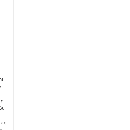
nı
e
in
 Bu
kaç