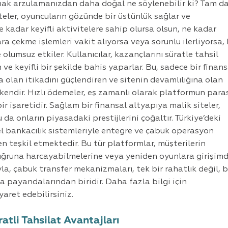
mak arzulamanızdan daha doğal ne söylenebilir ki? Tam d
teler, oyuncuların gözünde bir üstünlük sağlar ve
 ne kadar keyifli aktivitelere sahip olursa olsun, ne kadar
ra çekme işlemleri vakit alıyorsa veya sorunlu ilerliyorsa,
lumsuz etkiler. Kullanıcılar, kazançlarını süratle tahsil
e keyifli bir şekilde bahis yaparlar. Bu, sadece bir finans
olan itikadını güçlendiren ve sitenin devamlılığına olan
tkendir. Hızlı ödemeler, eş zamanlı olarak platformun para
r işaretidir. Sağlam bir finansal altyapıya malik siteler,
u da onların piyasadaki prestijlerini çoğaltır. Türkiye’deki
rel bankacılık sistemleriyle entegre ve çabuk operasyon
ken teşkil etmektedir. Bu tür platformlar, müşterilerin
 uğruna harcayabilmelerine veya yeniden oyunlara girişim
a, çabuk transfer mekanizmaları, tek bir rahatlık değil, b
 payandalarından biridir. Daha fazla bilgi için
aret edebilirsiniz.
tli Tahsilat Avantajları