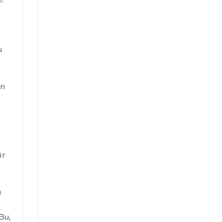
r.
u
un
ir
ı
Bu,