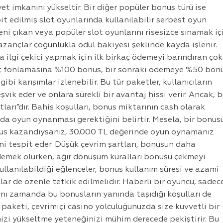
yet imkanını yükseltir. Bir diğer popüler bonus türü ise
it edilmiş slot oyunlarında kullanılabilir serbest oyun
yeni çıkan veya popüler slot oyunlarını risesizce sınamak iç
zançlar çoğunlukla ödül bakiyesi şeklinde kayda işlenir.
a ilgi çekici yapmak için ilk birkaç ödemeyi barındıran çok
gıç fonlamasına %100 bonus, bir sonraki ödemeye %50 bon
ibi karışımlar izlenebilir. Bu tür paketler, kullanıcıların
ik eder ve onlara sürekli bir avantaj hissi verir. Ancak, 
tları”dır. Bahis koşulları, bonus miktarının cash olarak
yıda oyun oynanması gerektiğini belirtir. Mesela, bir bonus
nus kazandıysanız, 30.000 TL değerinde oyun oynamanız
ini tespit eder. Düşük çevrim şartları, bonusun daha
emek olurken, ağır dönüşüm kuralları bonusu çekmeyi
kullanılabildiği eğlenceler, bonus kullanım süresi ve azami
llar de özenle tetkik edilmelidir. Haberli bir oyuncu, sadec
nı zamanda bu bonusların yanında taşıdığı koşulları de
 paketi, çevrimiçi casino yolculuğunuzda size kuvvetli bir
inizi yükseltme yeteneğinizi mühim derecede pekiştirir. Bu