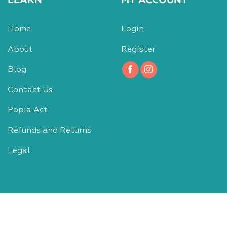
LEARN
MY ACCOUNT
Home
Login
About
Register
Blog
Contact Us
Popia Act
Refunds and Returns
Legal