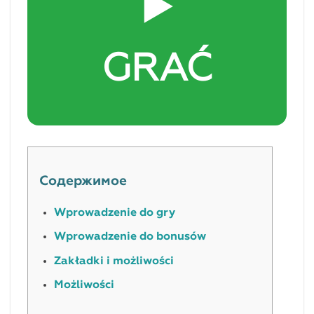
▶️
GRAĆ
Содержимое
Wprowadzenie do gry
Wprowadzenie do bonusów
Zakładki i możliwości
Możliwości