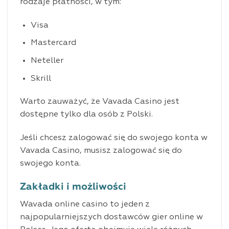
rodzaje płatności, w tym:
Visa
Mastercard
Neteller
Skrill
Warto zauważyć, że Vavada Casino jest
dostępne tylko dla osób z Polski.
Jeśli chcesz zalogować się do swojego konta w
Vavada Casino, musisz zalogować się do
swojego konta.
Zakładki i możliwości
Wavada online casino to jeden z
najpopularniejszych dostawców gier online w