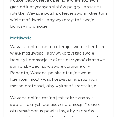
Polsce. Jego oferta obejmuje wiele różnych
gier, od klasycznych slotów po gry karciane i
ruletke. Wavada polska oferuje swoim klientom
wiele możliwości, aby wykorzystać swoje
bonusy i promocje.
Możliwości
Wavada online casino oferuje swoim klientom
wiele możliwości, aby wykorzystać swoje
bonusy i promocje. Możesz otrzymać darmowe
spiny, aby zagrać w swoje ulubione gry.
Ponadto, Wavada polska oferuje swoim
klientom możliwość korzystania z różnych
metod płatności, aby wykonać transakcje.
Wavada online casino jest także znany z
swoich różnych bonusów i promocji. Możesz
otrzymać bonus powitalny, aby zagrać w