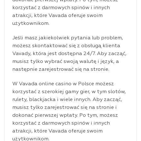
dokonać pierwszej wpłaty. Po tym, możesz
korzystać z darmowych spinów i innych
atrakcji, które Vavada oferuje swoim
użytkownikom.
Jeśli masz jakiekolwiek pytania lub problem,
możesz skontaktować się z obsługą klienta
Vavady, która jest dostępna 24/7. Aby zacząć,
musisz tylko wybrać swoją walutę i język, a
następnie zarejestrować się na stronie.
W Vavada online casino w Polsce możesz
korzystać z szerokiej gamy gier, w tym slotów,
rulety, blackjacka i wiele innych. Aby zacząć,
musisz tylko zarejestrować się na stronie i
dokonać pierwszej wpłaty. Po tym, możesz
korzystać z darmowych spinów i innych
atrakcji, które Vavada oferuje swoim
użytkownikom.