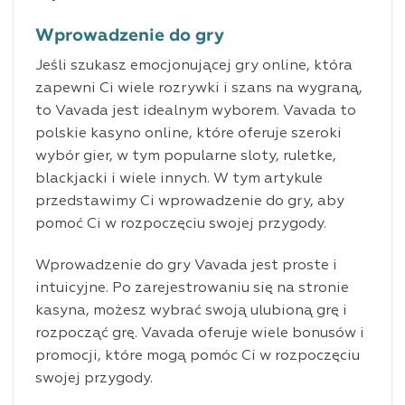
Wprowadzenie do gry
Jeśli szukasz emocjonującej gry online, która
zapewni Ci wiele rozrywki i szans na wygraną,
to Vavada jest idealnym wyborem. Vavada to
polskie kasyno online, które oferuje szeroki
wybór gier, w tym popularne sloty, ruletke,
blackjacki i wiele innych. W tym artykule
przedstawimy Ci wprowadzenie do gry, aby
pomoć Ci w rozpoczęciu swojej przygody.
Wprowadzenie do gry Vavada jest proste i
intuicyjne. Po zarejestrowaniu się na stronie
kasyna, możesz wybrać swoją ulubioną grę i
rozpocząć grę. Vavada oferuje wiele bonusów i
promocji, które mogą pomóc Ci w rozpoczęciu
swojej przygody.