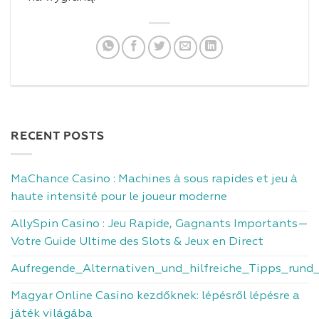
RECENT POSTS
MaChance Casino : Machines à sous rapides et jeu à
haute intensité pour le joueur moderne
AllySpin Casino : Jeu Rapide, Gagnants Importants—
Votre Guide Ultime des Slots & Jeux en Direct
Aufregende_Alternativen_und_hilfreiche_Tipps_run
Magyar Online Casino kezdőknek: lépésről lépésre a
játék világába